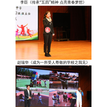
“
”
李臣《传承
五四
精神
点亮青春梦想》
赵瑞华《成为一所受人尊敬的学校之我见》