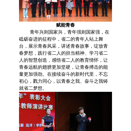
赋能青春
青年兴则国家兴，青年强则国家强，在
砥砺奋进的征程中
，
省二的青年人站上舞
台，展示青春风采，讲述青春故事，绽放青
春梦想，践行省二人的担当精神、学习省二
人的智慧创造，感悟省二人的教育情怀，
让
青春远航的翅膀更加坚硬，让青春搏击的能
量更加强劲。
在接续奋斗的新时代里，不忘
初心，
戮力同心，
以
青春之我、奋斗之我铸
就省二梦想。