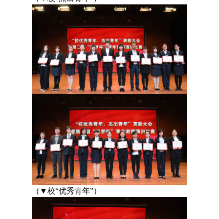
（
▼
校
“
优秀青年
”
）