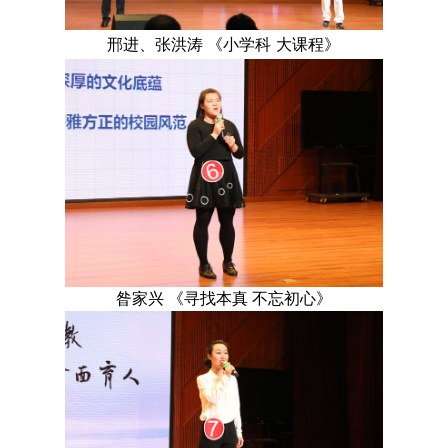
邢进、张洪涛 《小学
科
大课程》
昝家兴 《寻找本真 不忘初心》