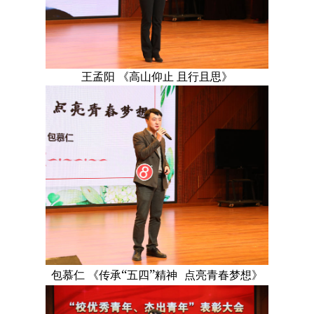
王孟阳 《高山仰止 且行且思》
“
”
包慕仁 《传承
五四
精神
点亮青春梦想》