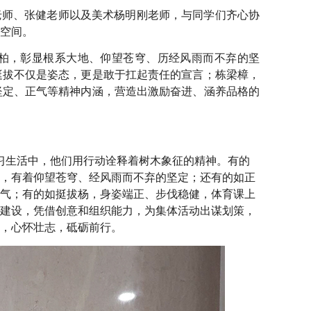
老师、张健老师以及美术杨明刚老师，与同学们齐心协
空间。
仰柏，彰显根系大地、仰望苍穹、历经风雨而不弃的坚
挺拔不仅是姿态，更是敢于扛起责任的宣言；栋梁樟，
坚定、正气等精神内涵，营造出激励奋进、涵养品格的
习生活中，他们用行动诠释着树木象征的精神。有的
，有着仰望苍穹、经风雨而不弃的坚定；还有的如正
气；有的如挺拔杨，身姿端正、步伐稳健，体育课上
建设，凭借创意和组织能力，为集体活动出谋划策，
，心怀壮志，砥砺前行。