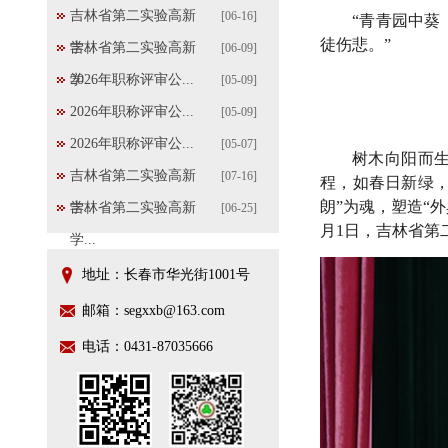
吉林省第二实验高新
[06-16]
“青青园中
徒伤悲。”
学...
吉林省第二实验高新
[06-09]
学...
2026年职称评审公...
[05-09]
2026年职称评审公...
[05-09]
2026年职称评审公...
[05-07]
树木向阳而
吉林省第二实验高新
[07-16]
程，如春日新绿
朗”为魂，塑造“
学...
吉林省第二实验高新
[06-25]
月1日，吉林省第
学...
地址：长春市华光街1001号
邮箱：segxxb@163.com
电话：0431-87035666