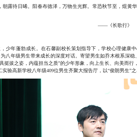
葵，朝露待日晞。阳春布德泽，万物生光辉。常恐秋节至，焜黄
——《长歌行》
生，少年蓬勃成长。在石馨副校长策划指导下，学校心理健康中
，为八年级男生带来成长的深度对话。寄望男生如乔木根系深稳
外具挺拔之姿，内蕴担当之质”的少年形象，向上生长、向美而行，成
二实验高新学校八年级409位男生齐聚大报告厅，以“俊朗男生”之