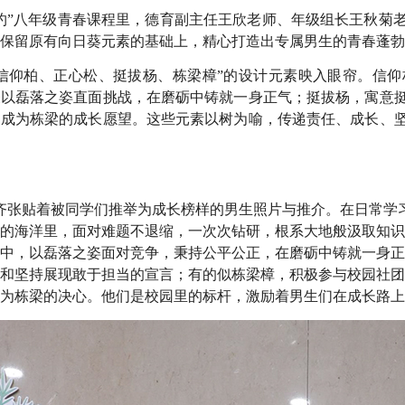
约”八年级青春课程里，德育副主任王欣老师、年级组长王秋菊
保留原有向日葵元素的基础上，精心打造出专属男生的青春蓬勃
“信仰柏、正心松、挺拔杨、栋梁樟”的设计元素映入眼帘。信
表以磊落之姿直面挑战，在磨砺中铸就一身正气；挺拔杨，寓意
、成为栋梁的成长愿望。这些元素以树为喻，传递责任、成长、
齐张贴着被同学们推举为成长榜样的男生照片与推介。在日常学
的海洋里，面对难题不退缩，一次次钻研，根系大地般汲取知识
中，以磊落之姿面对竞争，秉持公平公正，在磨砺中铸就一身正
和坚持展现敢于担当的宣言；有的似栋梁樟，积极参与校园社团
为栋梁的决心。他们是校园里的标杆，激励着男生们在成长路上